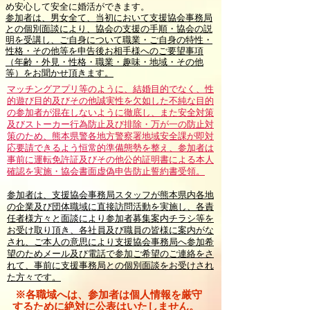
め安心して安全に婚活ができます。
参加者は、男女全て、当初において支援協会事務局
との個別面談により、協会の支援の手順・協会の説
明を受講し、ご自身について職業・ご自身の特性・
性格・その他等を申告後お相手様へのご要望事項
（年齢・外見・性格・職業・趣味・地域・その他
等）をお聞かせ頂きます。
マッチングアプリ等のように、結婚目的でなく、性
的遊び目的及びその他誠実性を欠如した不純な目的
の参加者が混在しないように徹底し、また安全対策
及びストーカー行為防止及び排除・万が一の防止対
策のため、熊本県警各地方警察署地域安全課が即対
応要請できるよう恒常的準備態勢を整え、参加者は
事前に運転免許証及びその他公的証明書による本人
確認を実施・協会書面虚偽申告防止誓約書受領。
参加者は、支援協会事務局スタッフが熊本県内各地
の企業及び団体職域に直接訪問活動を実施し、各責
任者様方々と面談により参加者募集案内チラシ等を
お受け取り頂き、各社員及び職員の皆様に案内がな
され、ご本人の意思により支援協会事務局へ参加希
望のためメール及び電話で参加ご希望のご連絡をさ
れて、事前に支援事務局との個別面談をお受けされ
た方々です。
※各職域へは、参加者は個人情報を厳守
するために絶対に公表はいたしません。