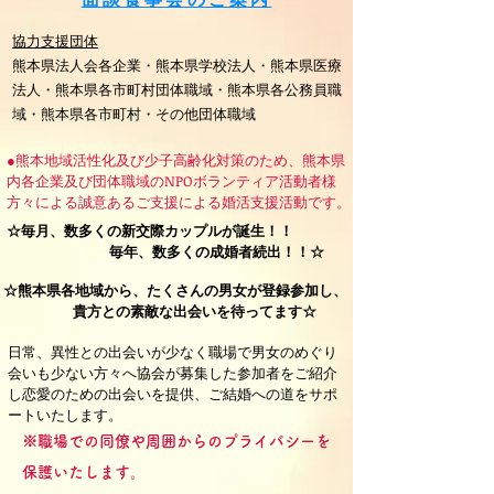
協力支援団体
熊本県法人会各企業・熊本県学校法人・熊本県医療
法人・熊本県各市町村団体職域・熊本県各公務員職
域・熊本県各市町村・その他団体職域
●熊本
地域活性化及び少子高齢化対策のため、熊本県
内各企業及び団体職域のNPOボランティア活動者様
方々による誠意あるご支援による婚活支援活動です。
☆毎月、数多くの新交際カップルが誕生！！
毎年、数多くの成婚者続出！！☆
☆熊本県各地域から、たくさんの男女が登録参加し、
貴方との素敵な出会いを待ってます☆
日常、異性との出会いが少なく職場で男女のめぐり
会いも少ない方々へ協会が募集した参加者をご紹介
し恋愛のための出会いを提供、ご結婚への道をサポ
ートいたします。
※職場での同僚や周囲からのプライバシーを
保護いたします。