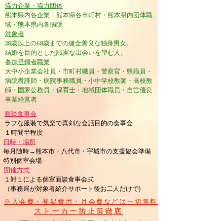
協力企業・協力団体
熊本県内各企業・熊本県各市町村・熊本県内団体職
域・熊本県内各病院
対象者
28歳以上の68歳までの健全善良な独身男女。
結婚を目的とした誠実な出会いを望む人。
参加登録者職業
大中小企業会社員・市町村職員・警察官・県職員・
病院看護師・病院事務職員・小中学校教師・高校教
師・国家公務員・保育士・地域団体職員・自営優良
事業経営者
面談食事会
ラフな服装で気楽で真剣な会話目的の食事会
１時間半程度
日時・場所
毎月随時→熊本市・八代市・宇城市の支援協会準備
特別個室会場
開催方式
１対１による個室面談食事会式
（事務局が対象者紹介サポート後お二人だけで)
※入会費・登録費用・月会費などは一切無料
ストーカー防止策徹底