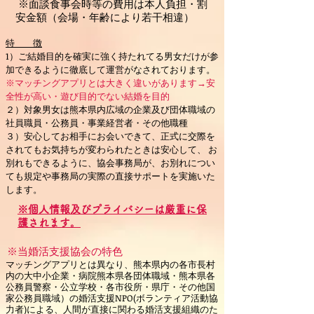
※面談食事会時等の費用は本人負担・割
安金額（会場・年齢により若干相違）
特 徴
1）ご結婚目的を確実に強く持たれてる男女だけが参
加できるように徹底して運営がなされております。
※マッチングアプリとは大きく違いがあります→安
全性が高い・遊び目的でない結婚を目的
２）対象男女は熊本県内広域の企業及び団体職域の
社員職員・公務員・事業経営者・その他職種
３）安心してお相手にお会いできて、正式に交際を
されてもお気持ちが変わられたときは安心して、 お
別れもできるように、協会事務局が、お別れについ
ても規定や事務局の実際の直接サポートを実施いた
します。
※個人情報及びプライバシーは厳重に保
護されます。
※当婚活支援協会の特色
マッチングアプリとは異なり、熊本県内の各市長村
内の大中小企業・病院熊本県各団体職域・熊本県各
公務員警察・公立学校・各市役所・県庁・その他国
家公務員職域）の婚活支援NPO(ボランティア活動協
力者)による、人間が直接に関わる婚活支援組織のた