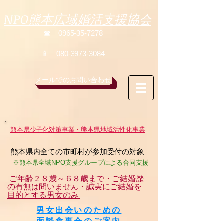
NPO熊本広域婚活支援協会
☎ 0965-35-7278
📱 080-3973-3084
メールでのお問い合わせ
熊本県少子化対策事業・熊本県地域活性化事業
熊本県内全ての市町村が参加受付の対象
※熊本県全域NPO支援グループによる合同支援​
ご年齢２８歳～６８歳まで・ご結婚歴
の有無は問いません・誠実にご結婚を
目的とする男女のみ
男女出会いのための
面談食事会のご案内