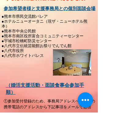
参加希望者様と支援事務局との個別面談会場
●熊本市県民交流館パレア
●ホテルニューオータニ（現ザ・ニューホテル熊
本）
●熊本市中央公民館
●熊本市南区役所富合コミュニティーセンター
●宇城市松橋町防災センター
●八代市立伝統芸能館お祭りでんでん館
●八代市役所
●八代市ホワイトパレス
（婚活支援活動・面談食事会参加手
順）
①参加受付登録のため、事務局アドレスへご自分の
携帯電話のアドレスから下記事項をメールで送信
★氏名・年齢・性別・職業（病院看護師等）・
現居住地域（熊本市等）・携帯電話番号
※参加受付事務局受付部アドレス​